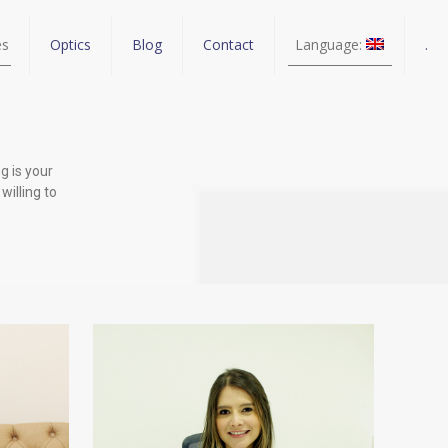
es
Optics
Blog
Contact
Language:
.
g is your
willing to