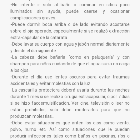
-
No intente ir solo al baño o caminar en sitios poco
iluminados sin ayuda, puede caerse y ocasionar
complicaciones graves.
-
Puede dormir boca arriba o de lado evitando acostarse
sobre el ojo operado, especialmente si se realizó extracción
extra-capsular de la catarata.
-
Debe lavar su cuerpo con agua y jabón normal diariamente
y desde el día siguiente.
-
La cabeza debe bañarla “como en peluquería” y con
shampoo para niños cuidando de que el agua sucia no caiga
a los ojos..
-
Durante el día use lentes oscuros para evitar traumas
accidentales y evitar molestias con la luz..
-
La cascarilla protectora deberá usarla durante las noches
durante 1 mes si se realizó cirugía extracapsular, o por 7 días
si se hizo facoemulsificaciòn. Ver cine, televisión o leer no
están prohibidos, solo debe moderarlos para que no
produzcan molestias..
-
Debe evitar situaciones que irriten los ojos como viento,
polvo, humo etc. Así como situaciones que le puedan
producir infecciones tales como baños en piscinas, ríos o