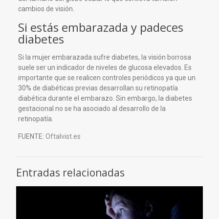
cambios de visión.
Si estás embarazada y padeces
diabetes
Si la mujer embarazada sufre diabetes, la visión borrosa
suele ser un indicador de niveles de glucosa elevados. Es
importante que se realicen controles periódicos ya que un
30% de diabéticas previas desarrollan su retinopatía
diabética durante el embarazo. Sin embargo, la diabetes
gestacional no se ha asociado al desarrollo de la
retinopatía.
FUENTE:
Oftalvist.es
Entradas relacionadas