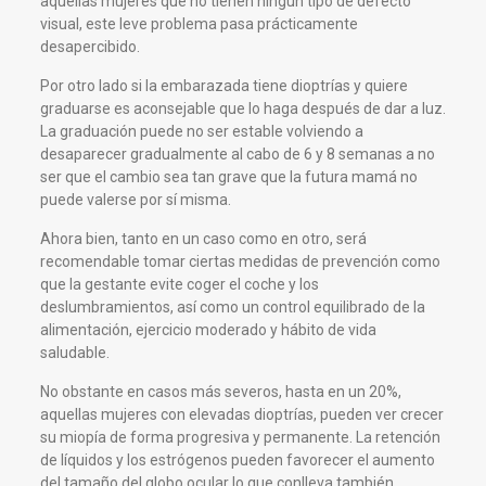
aquellas mujeres que no tienen ningún tipo de defecto
visual, este leve problema pasa prácticamente
desapercibido.
Por otro lado si la embarazada tiene dioptrías y quiere
graduarse es aconsejable que lo haga después de dar a luz.
La graduación puede no ser estable volviendo a
desaparecer gradualmente al cabo de 6 y 8 semanas a no
ser que el cambio sea tan grave que la futura mamá no
puede valerse por sí misma.
Ahora bien, tanto en un caso como en otro, será
recomendable tomar ciertas medidas de prevención como
que la gestante evite coger el coche y los
deslumbramientos, así como un control equilibrado de la
alimentación, ejercicio moderado y hábito de vida
saludable.
No obstante en casos más severos, hasta en un 20%,
aquellas mujeres con elevadas dioptrías, pueden ver crecer
su miopía de forma progresiva y permanente. La retención
de líquidos y los estrógenos pueden favorecer el aumento
del tamaño del globo ocular lo que conlleva también