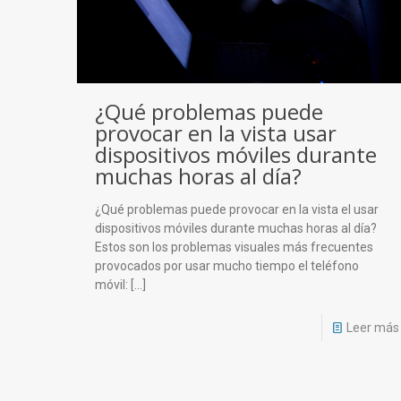
¿Qué problemas puede
provocar en la vista usar
dispositivos móviles durante
muchas horas al día?
¿Qué problemas puede provocar en la vista el usar
dispositivos móviles durante muchas horas al día?
Estos son los problemas visuales más frecuentes
provocados por usar mucho tiempo el teléfono
móvil:
[…]
Leer más